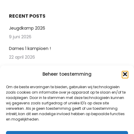
RECENT POSTS
Jeugdkamp 2026
9 juni 2026
Dames 1 kampioen !
22 april 2026
Jeugdkamp 4 t/m 6 juni
Beheer toestemming
22 april 2026
Om de beste ervaringen te bieden, gebruiken wij technologieën
Seizoensafsluiting 27 juni
zoals cookies om informatie over je apparaat op te slaan en/of te
22 april 2026
raadplegen. Door in te stemmen met deze technologieën kunnen
wij gegevens zoals surfgedrag of unieke ID's op deze site
verwerken. Als je geen toestemming geeft of uw toestemming
intrekt, kan dit een nadelige invloed hebben op bepaalde functies
en mogelijkheden.